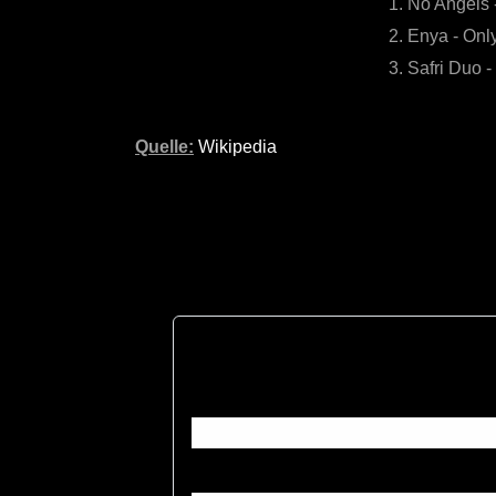
1. No Angels -
2. Enya - Onl
3. Safri Duo -
Quelle:
Wikipedia