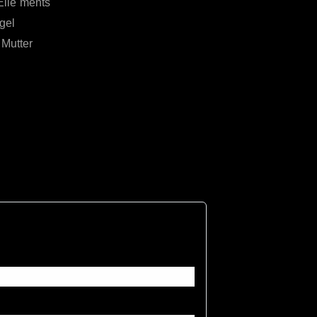
Elle`ments
gel
 Mutter