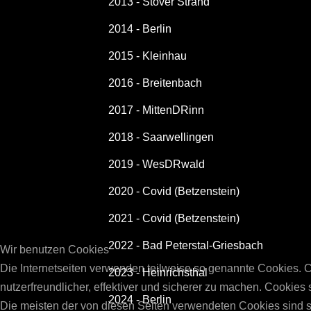
2013 - Stover Strand
2014 - Berlin
2015 - Kleinhau
2016 - Breitenbach
2017 - MittenDRinn
2018 - Saarwellingen
2019 - WesDRwald
2020 - Covid (Betzenstein)
2021 - Covid (Betzenstein)
2022 - Bad Peterstal-Griesbach
Wir benutzen Cookies
Die Internetseiten verwenden teilweise so genannte Cookies. 
2023 - Heinrichsthal
nutzerfreundlicher, effektiver und sicherer zu machen. Cookies
2024 - Berlin
Die meisten der von diesen Seiten verwendeten Cookies sind s