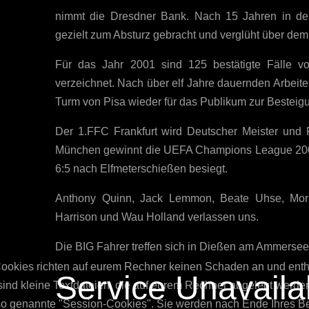
nimmt die Dresdner Bank. Nach 15 Jahren in de
gezielt zum Absturz gebracht und verglüht über dem
Für das Jahr 2001 sind 125 bestätigte Fälle v
verzeichnet. Nach über elf Jahre dauernden Arbeit
Turm von Pisa wieder für das Publikum zur Besteig
Der 1.FFC Frankfurt wird Deutscher Meister und
München gewinnt die UEFA Champions League 2000/
6:5 nach Elfmeterschießen besiegt.
Anthony Quinn, Jack Lemmon, Beate Uhse, Morr
Harrison und Wau Holland verlassen uns.
Die BIG Fahrer treffen sich in Dießen am Ammersee
Cookies richten auf eurem Rechner keinen Schaden an und enth
Service Unavaila
 sind kleine Textdateien, die auf eurem Rechner abgelegt werden
o genannte "Session-Cookies". Sie werden nach Ende Ihres Besu