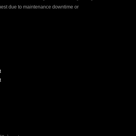
quest due to maintenance downtime or
t
t