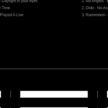
 Daylight in your eyes
1. No Angels - 
y Time
2. Dido - No An
 Played A Live
3. Rammstein -