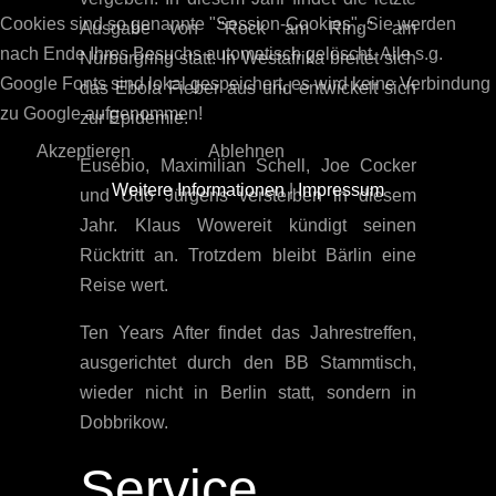
Cookies sind so genannte "Session-Cookies". Sie werden
Ausgabe von "Rock am Ring" am
nach Ende Ihres Besuchs automatisch gelöscht. Alle s.g.
Nürburgring statt. In Westafrika breitet sich
Google Fonts sind lokal gespeichert, es wird keine Verbindung
das Ebola Fieber aus und entwickelt sich
zu Google aufgenommen!
zur Epidemie.
Akzeptieren
Ablehnen
Eusébio, Maximilian Schell, Joe Cocker
Weitere Informationen
|
Impressum
und Udo Jürgens versterben in diesem
Jahr. Klaus Wowereit kündigt seinen
Rücktritt an. Trotzdem bleibt Bärlin eine
Reise wert.
Ten Years After findet das Jahrestreffen,
ausgerichtet durch den BB Stammtisch,
wieder nicht in Berlin statt, sondern in
Dobbrikow.
Service