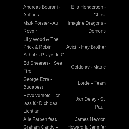
Andreas Bourani -
Ella Henderson -
Auf uns
Ghost
Mark Forster - Au
Imagine Dragons -
Revoir
Demons
Lilly Wood & The
Prick & Robin
Avicii - Hey Brother
Schulz - Prayer In C
Ed Sheeran - I See
Coldplay - Magic
Fire
George Ezra -
Lorde – Team
Budapest
Revolverheld - Ich
Jan Delay - St.
lass für Dich das
Pauli
Licht an
Alle Farben feat.
James Newton
Graham Candy –
Howard ft. Jennifer