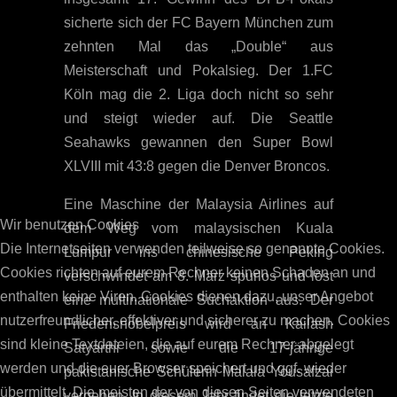
sicherte sich der FC Bayern München zum
zehnten Mal das „Double“ aus
Meisterschaft und Pokalsieg. Der 1.FC
Köln mag die 2. Liga doch nicht so sehr
und steigt wieder auf. Die Seattle
Seahawks gewannen den Super Bowl
XLVIII mit 43:8 gegen die Denver Broncos.
Eine Maschine der Malaysia Airlines auf
Wir benutzen Cookies
dem Weg vom malaysischen Kuala
Die Internetseiten verwenden teilweise so genannte Cookies.
Lumpur ins chinesische Peking
Cookies richten auf eurem Rechner keinen Schaden an und
verschwindet am 8. März spurlos und löst
enthalten keine Viren. Cookies dienen dazu, unser Angebot
eine multinationale Suchaktion aus. Der
nutzerfreundlicher, effektiver und sicherer zu machen. Cookies
Friedensnobelpreis wird an Kailash
sind kleine Textdateien, die auf eurem Rechner abgelegt
Satyarthi sowie die 17-jährige
werden und die euer Browser speichert und ggf. wieder
pakistanische Schülerin Malala Yousafzai
übermittelt. Die meisten der von diesen Seiten verwendeten
vergeben. In diesem Jahr findet die letzte